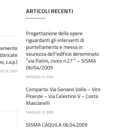
r
c
ARTICOLI RECENTI
h
f
o
r
Progettazione delle opere
:
riguardanti gli interventi di
puntellamento e messa in
 cemento
sicurezza dell’edificio denominato
abbricate
“via Patini, civico n.27 ” – SISMA
o, c.a.p.)
06/04/2009
O 12, 2021
MAGGIO 13, 2021
Comparto: Via Goriano Valle – Vico
Picenze – Via Celestino V – Costa
Masciarelli
MAGGIO 13, 2021
SISMA L’AQUILA 06.04.2009