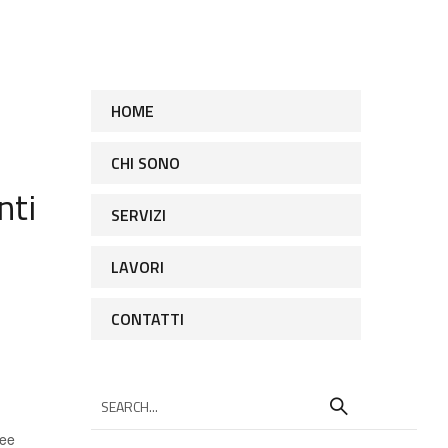
ZI
LAVORI
CONTATTI
HOME
CHI SONO
nti
SERVIZI
LAVORI
CONTATTI
S
e
a
dee