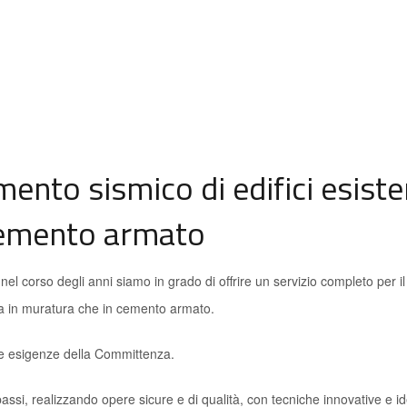
HOME
CHI SONO
SERVI
to sismico di edifici esiste
 cemento armato
l corso degli anni siamo in grado di offrire un servizio completo per il
ia in muratura che in cemento armato.
lle esigenze della Committenza.
assi, realizzando opere sicure e di qualità, con tecniche innovative e i